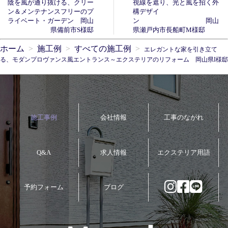
陰を風が通り抜ける、クリー
視線を遮り、光と風を招く外
ン＆メンテナンスフリーのプ
構デザイ
ライベート・ガーデン 岡山
ン 岡山
県備前市S様邸
県瀬戸内市長船町M様邸
ホーム
施工例
すべての施工例
エレガントな家を引き立て
る、モダンプロヴァンス風エントランス～エクステリアのリフォーム 岡山県I様邸
施工事例
会社情報
工事のながれ
Q&A
求人情報
エクステリア用語
予約フォーム
ブログ