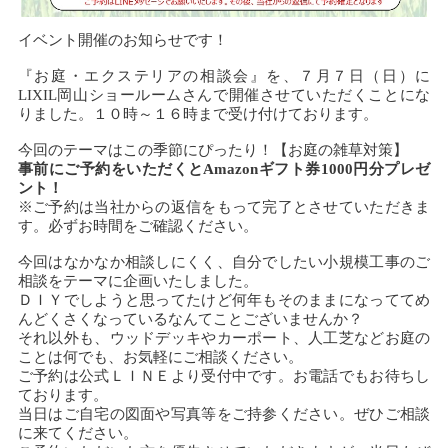
イベント開催のお知らせです！
『お庭・エクステリアの相談会』を、７月７日（日）に
LIXIL岡山ショールームさんで開催させていただくことにな
りました。１０時～１６時まで受け付けております。
今回のテーマはこの季節にぴったり！【お庭の雑草対策】
事前にご予約をいただくとAmazonギフト券1000円分プレゼ
ント！
※ご予約は当社からの返信をもって完了とさせていただきま
す。必ずお時間をご確認ください。
今回はなかなか相談しにくく、自分でしたい小規模工事のご
相談をテーマに企画いたしました。
ＤＩＹでしようと思ってたけど何年もそのままになっててめ
んどくさくなっているなんてことございませんか？
それ以外も、ウッドデッキやカーポート、人工芝などお庭の
ことは何でも、お気軽にご相談ください。
ご予約は公式ＬＩＮＥより受付中です。お電話でもお待ちし
ております。
当日はご自宅の図面や写真等をご持参ください。ぜひご相談
に来てください。