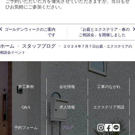
ご予約いただいた方を優先させていただきますが、当日もぜ
ひお気軽にご参加ください。
ゴールデンウィークのご案内
「お庭とエクステリア・春の
です
ご相談会」を開催しました
ホーム
スタッフブログ
２０２４年７月７日お庭・エクステリアの
相談会イベント
施工事例
会社情報
工事のながれ
Q&A
求人情報
エクステリア用語
予約フォーム
ブログ