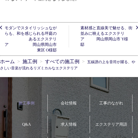
モダンでスタイリッシュなが
素材感と直線美で魅せる、街
らも、和を感じられる坪庭の
並みに映えるエクステリ
あるエクステリ
ア 岡山県岡山市 Y様
ア 岡山県岡山市
邸
東区 O様邸
ホーム
施工例
すべての施工例
五線譜の上を音符が躍る、や
さしい音楽が流れるリズミカルなエクステリア
施工事例
会社情報
工事のながれ
Q&A
求人情報
エクステリア用語